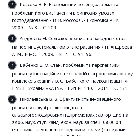
Россоха В. В. Економічний потенціал землі та
проблеми його визначення в ринкових умовах
господарювання / В. В. Россоха // Економіка АПК. –
2009. – № 3. – С. 109.
Андреева Н. Сельское хозяйство западных стран
на постиндустриальном этапе развития / Н. Андреева
// МЭ и МО. – 2009. – № 7. – С. 91–96.
Бабенко В. О. Стан, проблеми та перспективи
розвитку інноваційних технологій в агропромисловому
комплексі України / В. О. Бабенко // Наукові праці ПФ
НУБІП України «КАТУ». – Вип. № 140. – 2011. – С. 471.
Ніколаєвська В. В. Ефективність інноваційного
розвитку галузі рослинництва в
сільськогосподарських підприємствах : автор. дис. на
здоб. наук. ступ. канд. екон. наук за спец. 08.00.04 –
економіка та управління підприємствами (за видами