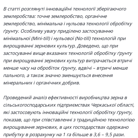
В статті розглянуті інноваційні технології зберігаючого
землеробства: точне землеробство, органічне
землеробство, мінімальна і нульова технології обробітку
ґрунту. Особливу увагу приділено застосуванню
мінімальної (Mini-till) і нульової (No-till) технологій при
вирощуванні зернових культур. Доведено, що при
застосуванні вище вказаних технологій обробітку ґрунту
при вирощуванні зернових культур витрачається втричі
менше часу на обробіток ґрунту, вдвічі – втричі менше
пального, а також значно зменшується внесення
мінеральних і органічних добрив.
Проведений аналіз ефективності виробництва зерна в
сільськогосподарських підприємствах Черкаської області,
які застосовують інноваційні технології обробітку ґрунту,
показав, що при співставленні з традиційною технологією
вирощування зернових, в цих господарствах одержано
прибутку в розрахунку на 1 га більше в 3,6 – 9,5 рази.