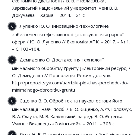
економічно діяльності) / В. В. Ніколаєвська ;
Харківський національний університет імені В. В.
Докучаєва. – Харків. – 2014. – 21 с.
Лупенко Ю. О. Інноваційно-технологічне
забезпечення ефективності фінансування аграрної
сфери / Ю. О. Лупенко // Економіка АПК. – 2017. – № 1.
– С. 103–104.
Демиденко О. Дослідження технології
мінімального обробітку ґрунту [Електронний ресурс] /
О. Демиденко // Пропозиція. Режим доступу:
http://propozitsiya.com/ua/riziki-pid-chas-perehodu-do-
minimalnogo-obrobitku-gruntu
Єщенко В. О. Обробіток та наукові основи його
мінімалізації : навч. посіб. / В. О. Єщенко, А. Ф. Головчук,
В. А. Слаута, М. В. Калієвський; за ред. В. О. Єщенка. –
Умань : Видавець «Сочінський». – 2011. – 308 с.
Кінах Н. В. Основні напрями інноваційної діяльності