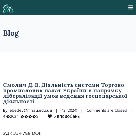
Blog
Смолич Д. В. Діяльність системи Торгово-
промислових палат України в напрямку
лібералізації умов ведення господарської
діяльності
By 
lebedev@mnau.edu.ua
|
43 (2024)
|
Comments are Closed
|
5
вподобань
4 �צ����, 2024    
|
УДК 334.788 DOI: