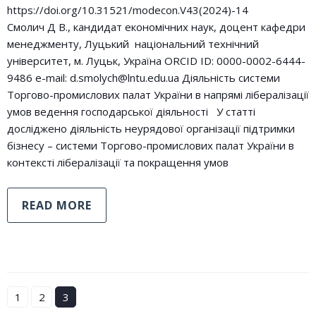
https://doi.org/10.31521/modecon.V43(2024)-14
Смолич Д В., кандидат економічних наук, доцент кафедри
менеджменту, Луцький національний технічний
університет, м. Луцьк, Україна ORCID ID: 0000-0002-6444-
9486 e-mail: d.smolych@lntu.edu.ua Діяльність системи
Торгово-промислових палат України в напрямі лібералізації
умов ведення господарської діяльності У статті
досліджено діяльність неурядової організації підтримки
бізнесу – системи Торгово-промислових палат України в
контексті лібералізації та покращення умов
READ MORE
1
2
3