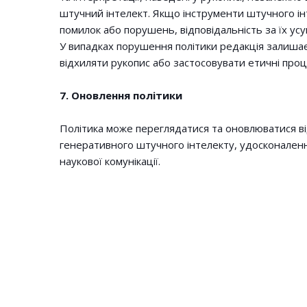
штучний інтелект. Якщо інструменти штучного і
помилок або порушень, відповідальність за їх ус
У випадках порушення політики редакція залиша
відхиляти рукопис або застосовувати етичні про
7. Оновлення політики
Політика може переглядатися та оновлюватися ві
генеративного штучного інтелекту, удосконаленн
наукової комунікації.