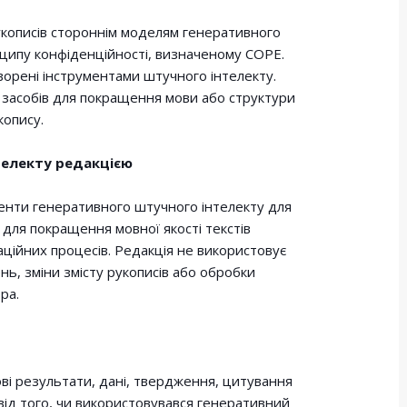
кописів стороннім моделям генеративного
нципу конфіденційності, визначеному COPE.
творені інструментами штучного інтелекту.
 засобів для покращення мови або структури
копису.
телекту редакцією
енти генеративного штучного інтелекту для
 для покращення мовної якості текстів
заційних процесів. Редакція не використовує
нь, зміни змісту рукописів або обробки
ра.
ові результати, дані, твердження, цитування
 від того, чи використовувався генеративний