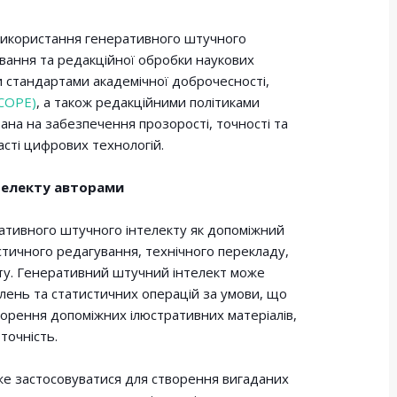
 використання генеративного штучного
ування та редакційної обробки наукових
 стандартами академічної доброчесності,
(COPE)
, а також редакційними політиками
вана на забезпечення прозорості, точності та
асті цифрових технологій.
телекту авторами
ативного штучного інтелекту як допоміжний
істичного редагування, технічного перекладу,
ту. Генеративний штучний інтелект може
слень та статистичних операцій за умови, що
ворення допоміжних ілюстративних матеріалів,
точність.
е застосовуватися для створення вигаданих