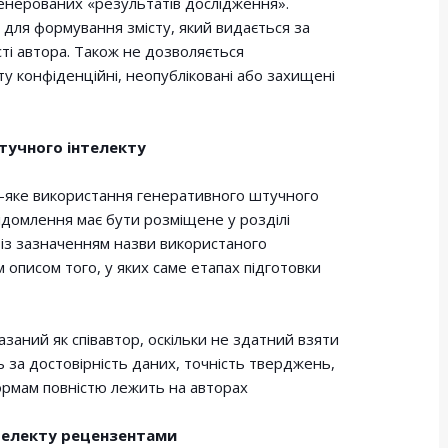
енерованих «результатів дослідження».
для формування змісту, який видається за
ті автора. Також не дозволяється
у конфіденційні, неопубліковані або захищені
тучного інтелекту
ь-яке використання генеративного штучного
відомлення має бути розміщене у розділі
 із зазначенням назви використаного
м описом того, у яких саме етапах підготовки
заний як співавтор, оскільки не здатний взяти
ть за достовірність даних, точність тверджень,
нормам повністю лежить на авторах
нтелекту рецензентами