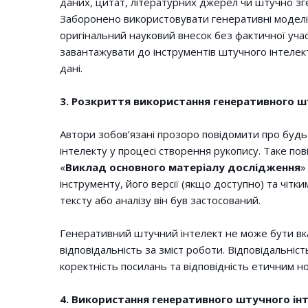
даних, цитат, літературних джерел чи штучно зг
Заборонено використовувати генеративні моделі 
оригінальний науковий внесок без фактичної учас
завантажувати до інструментів штучного інтелект
дані.
3. Розкриття використання генеративного ш
Автори зобов’язані прозоро повідомити про буд
інтелекту у процесі створення рукопису. Таке по
«
Виклад основного матеріалу дослідження
»
інструменту, його версії (якщо доступно) та чітки
тексту або аналізу він був застосований.
Генеративний штучний інтелект не може бути вка
відповідальність за зміст роботи. Відповідальніс
коректність посилань та відповідність етичним 
4. Використання генеративного штучного і