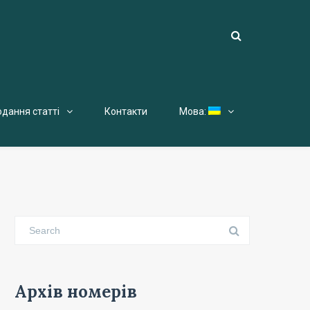
одання статті
Контакти
Мова:
Архів номерів