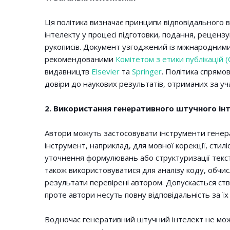
Ця політика визначає принципи відповідального
інтелекту у процесі підготовки, подання, реценз
рукописів. Документ узгоджений із міжнародними
рекомендованими
Комітетом з етики публікацій 
видавництв
Elsevier
та
Springer
. Політика спрямо
довіри до наукових результатів, отриманих за уч
2. Використання генеративного штучного ін
Автори можуть застосовувати інструменти генер
інструмент, наприклад, для мовної корекції, стил
уточнення формулювань або структуризації текс
також використовуватися для аналізу коду, обчи
результати перевірені автором. Допускається ст
проте автори несуть повну відповідальність за їх 
Водночас генеративний штучний інтелект не мож