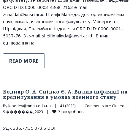
факультету, Університет Шрівіджая, Палембанг, Індонезія
ORCID ID: 0000-0003-4368-2163 e-mail:
zunaidah@unsri.ac.id Шелфі Малінда, доктор економічних
наук, викладач економічного факультету, Університет
Шрівіджая, Палембанг, Індонезія ORCID ID: 0000-0001-
5037-7613 e-mail: shelfimalinda@unsri.ac.id Вплив
оцінювання на
READ MORE
Боднар О. А. Снідко Є. А. Вплив інфляції на
кредитування в умовах воєнного стану
By 
lebedev@mnau.edu.ua
|
41 (2023)
|
Comments are Closed
|
7
вподобань
9 �������, 2023    
|
УДК 336.77:35.073.5 DOI: