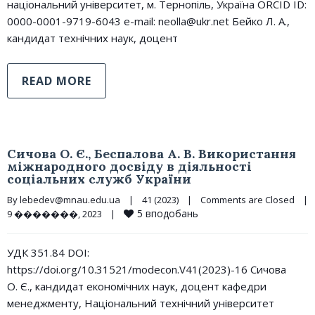
національний університет, м. Тернопіль, Україна ORCID ID:
0000-0001-9719-6043 e-mail: neolla@ukr.net Бейко Л. А.,
кандидат технічних наук, доцент
READ MORE
Сичова О. Є., Беспалова А. В. Використання
міжнародного досвіду в діяльності
соціальних служб України
By 
lebedev@mnau.edu.ua
|
41 (2023)
|
Comments are Closed
|
5
вподобань
9 �������, 2023    
|
УДК 351.84 DOI:
https://doi.org/10.31521/modecon.V41(2023)-16 Сичова
О. Є., кандидат економічних наук, доцент кафедри
менеджменту, Національний технічний університет