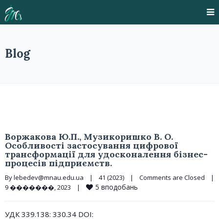
Blog
Воржакова Ю.П., Музикоришко В. О.
Особливості застосування цифрової
трансформації для удосконалення бізнес-
процесів підприємств.
By 
lebedev@mnau.edu.ua
|
41 (2023)
|
Comments are Closed
|
5
вподобань
9 �������, 2023    
|
УДК 339.138: 330.34 DOI: