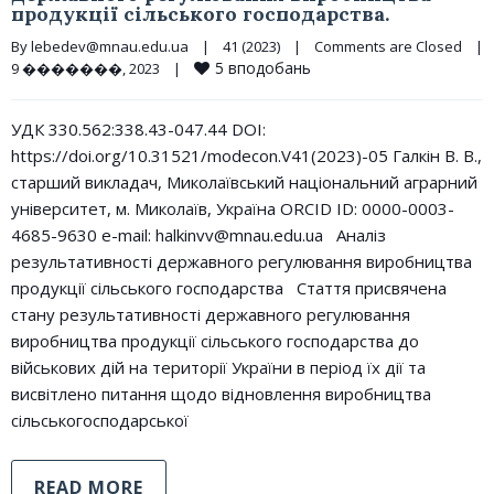
продукції сільського господарства.
By 
lebedev@mnau.edu.ua
|
41 (2023)
|
Comments are Closed
|
5
вподобань
9 �������, 2023    
|
УДК 330.562:338.43-047.44 DOI:
https://doi.org/10.31521/modecon.V41(2023)-05 Галкін В. В.,
старший викладач, Миколаївський національний аграрний
університет, м. Миколаїв, Україна ORCID ID: 0000-0003-
4685-9630 e-mail: halkinvv@mnau.edu.ua Аналіз
результативності державного регулювання виробництва
продукції сільського господарства Стаття присвячена
стану результативності державного регулювання
виробництва продукції сільського господарства до
військових дій на території України в період їх дії та
висвітлено питання щодо відновлення виробництва
сільськогосподарської
READ MORE