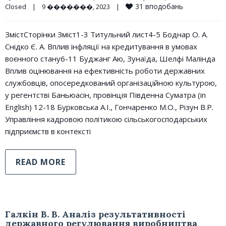
31
вподобань
Closed
|
9 �������, 2023    
|
ЗмістСторінки Зміст1-3 Титульний лист4-5 Боднар О. А.
Снідко Є. А. Вплив інфляції на кредитування в умовах
воєнного стану6-11 Буджанг Аю, Зунаїда, Шелфі Малінда
Вплив оцінювання на ефективність роботи державних
службовців, опосередкований організаційною культурою,
у регентстві Баньюасін, провінція Південна Суматра (in
English) 12-18 Бурковська А.І., Гончаренко М.О., Різун В.Р.
Управлiння кадровою полiтикою сiльськогосподарських
пiдприємств в контекстi
READ MORE
Галкін В. В. Аналіз результативності
державного регулювання виробництва