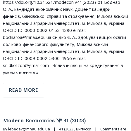
https://doi.org/10.31521/modecon.V41(2023)-01 Боднар
О. А., кандидат економічних наук, доцент кафедри
фінансів, банківської справи та страхування, Миколаївський
національний аграрний університет, м. Миколаїв, Україна
ORCID ID: 0000-0002-0152-4290 e-mail:
bodnaroa@mnau.edu.ua Снідко Є. А., здобувач вищої освіти
обліково-фінансового факультету, Миколаївський
національний аграрний університет, м. Миколаїв, Україна
ORCID ID: 0009-0002-5300-4956 e-mail:
snidkolizon@gmail.com Вплив інфляції на кредитування в
умовах воєнного
READ MORE
Modern Economics № 41 (2023)
By 
lebedev@mnau.edu.ua
|
41 (2023)
, 
Випуски
|
Comments are 