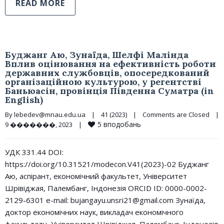
READ MORE
Буджанг Аю, Зунаїда, Шелфі Малінда
Вплив оцінювання на ефективність роботи
державних службовців, опосередкований
організаційною культурою, у регентстві
Баньюасін, провінція Південна Суматра (in
English)
By 
lebedev@mnau.edu.ua
|
41 (2023)
|
Comments are Closed
|
5
вподобань
9 �������, 2023    
|
УДК 331.44 DOI:
https://doi.org/10.31521/modecon.V41(2023)-02 Буджанг
Аю, аспірант, економічний факультет, Університет
Шрівіджая, Палембанг, Індонезія ORCID ID: 0000-0002-
2129-6301 e-mail: bujangayu.unsri21@gmail.com Зунаїда,
доктор економічних наук, викладач економічного