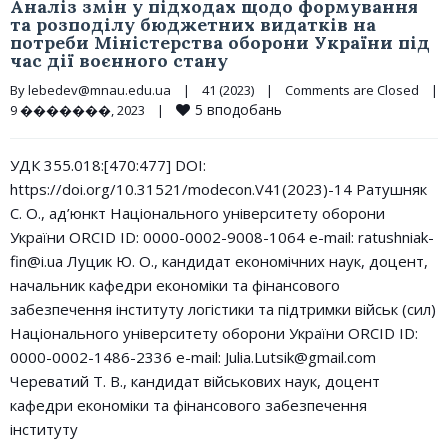
Аналіз змін у підходах щодо формування
та розподілу бюджетних видатків на
потреби Міністерства оборони України під
час дії воєнного стану
By 
lebedev@mnau.edu.ua
|
41 (2023)
|
Comments are Closed
|
5
вподобань
9 �������, 2023    
|
УДК 355.018:[470:477] DOI:
https://doi.org/10.31521/modecon.V41(2023)-14 Ратушняк
С. О., ад’юнкт Національного університету оборони
України ORCID ID: 0000-0002-9008-1064 e-mail: ratushniak-
fin@i.ua Луцик Ю. О., кандидат економічних наук, доцент,
начальник кафедри економіки та фінансового
забезпечення інституту логістики та підтримки військ (сил)
Національного університету оборони України ORCID ID:
0000-0002-1486-2336 e-mail: Julia.Lutsik@gmail.com
Череватий Т. В., кандидат військових наук, доцент
кафедри економіки та фінансового забезпечення
інституту