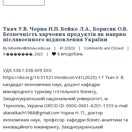
Ткач У.В. Чорна Н.П. Бейко Л.А., Борисяк О.В.
Безпечність харчових продуктів як напрям
післявоєнного відновлення України
By 
lebedev@mnau.edu.ua
|
41 (2023)
|
Comments are Closed
|
6
вподобань
9 �������, 2023    
|
УДК 338.1:338.439 DOI:
https://doi.org/10.31521/modecon.V41(2023)-17 Ткач У. В.
кандидат економічних наук, доцент кафедри
міжнародного туризму і готельного бізнесу,
Західноукраїнський національний університет, м.
Тернопіль, Україна ORCID ID: 0000-0001-6201-1555 e-mail:
ulianatkach1988@gmail.com Чорна Н. П., доктор
економічних наук, професор кафедри бізнес-аналітики та
інноваційного інжинірингу, Західноукраїнський