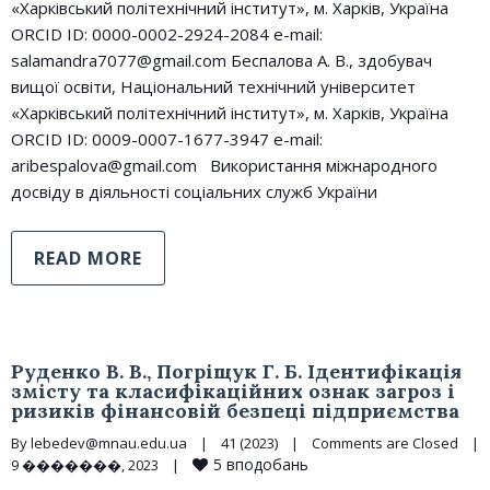
«Харківський політехнічний інститут», м. Харків, Україна
ORCID ID: 0000-0002-2924-2084 e-mail:
salamandra7077@gmail.com Беспалова А. В., здобувач
вищої освіти, Національний технічний університет
«Харківський політехнічний інститут», м. Харків, Україна
ORCID ID: 0009-0007-1677-3947 e-mail:
aribespalova@gmail.com Використання міжнародного
досвіду в діяльності соціальних служб України
READ MORE
Руденко В. В., Погріщук Г. Б. Ідентифікація
змісту та класифікаційних ознак загроз і
ризиків фінансовій безпеці підприємства
By 
lebedev@mnau.edu.ua
|
41 (2023)
|
Comments are Closed
|
5
вподобань
9 �������, 2023    
|