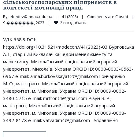
сiльськогосподарських пiдприємств в
контекстi мотивацiï працi.
By 
lebedev@mnau.edu.ua
|
41 (2023)
|
Comments are Closed
|
7
вподобань
9 �������, 2023    
|
УДК 658.3 DOI:
https://doi.org/10.31521/modecon.V41(2023)-03 Бурковська
А. І., старший викладач кафедри менеджменту та
маркетингу, Миколаївський національний аграрний
університет, Миколаїв, Україна ORCID ID: 0000-0003-0563-
6967 e-mail: anna.burkovskaya12@gmail.com Гончаренко
М. О., магістрант, Миколаївський національний аграрний
університет, м. Миколаїв, Україна ORCID ID: 0009-0002-
3480-5715 e-mail: mrfront4@gmail.com Різун В. Р.,
магістрант, Миколаївський національний аграрний
університет, м. Миколаїв, Україна ORCID ID: 0009-0008-
3492-817X e-mail: vafvadim4@gmail.com Управління