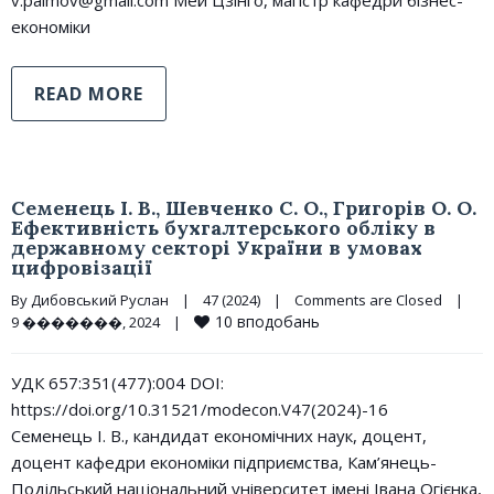
v.palmov@gmail.com Мей Цзінго, магістр кафедри бізнес-
економіки
READ MORE
Семенець І. В., Шевченко С. О., Григорів О. О.
Ефективність бухгалтерського обліку в
державному секторі України в умовах
цифровізації
By 
Дибовський Руслан
|
47 (2024)
|
Comments are Closed
|
10
вподобань
9 �������, 2024    
|
УДК 657:351(477):004 DOI:
https://doi.org/10.31521/modecon.V47(2024)-16
Семенець І. В., кандидат економічних наук, доцент,
доцент кафедри економіки підприємства, Кам’янець-
Подільський національний університет імені Івана Огієнка,