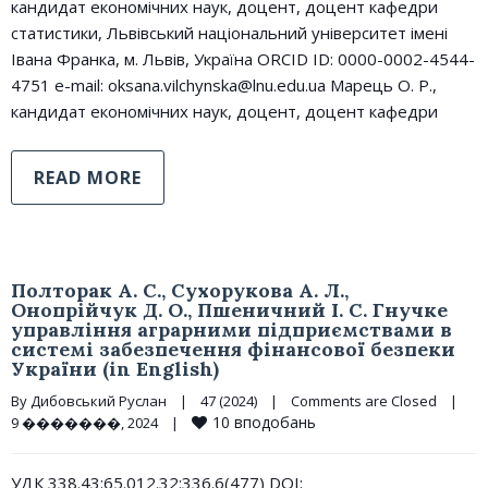
кандидат економічних наук, доцент, доцент кафедри
статистики, Львівський національний університет імені
Івана Франка, м. Львів, Україна ORCID ID: 0000-0002-4544-
4751 e-mail: oksana.vilchynska@lnu.edu.ua Марець О. Р.,
кандидат економічних наук, доцент, доцент кафедри
READ MORE
Полторак А. С., Сухорукова А. Л.,
Онопрійчук Д. О., Пшеничний І. С. Гнучке
управління аграрними підприємствами в
системі забезпечення фінансової безпеки
України (in English)
By 
Дибовський Руслан
|
47 (2024)
|
Comments are Closed
|
10
вподобань
9 �������, 2024    
|
УДК 338.43:65.012.32:336.6(477) DOI: