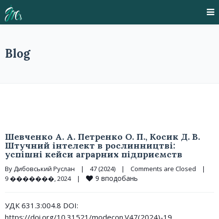
Blog
Шевченко А. А. Петренко О. П., Косик Д. В.
Штучний інтелект в рослинництві:
успішні кейси аграрних підприємств
By 
Дибовський Руслан
|
47 (2024)
|
Comments are Closed
|
9
вподобань
9 �������, 2024    
|
УДК 631.3:004.8 DOI:
https://doi.org/10.31521/modecon.V47(2024)-19