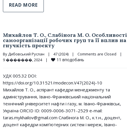
READ MORE
Михайлов Т. О., Слабінога М. О. Особливості
самоорганізації робочих груп та її вплив на
гнучкість проєкту
By 
Дибовський Руслан
|
47 (2024)
|
Comments are Closed
|
11
вподобань
9 �������, 2024    
|
УДК 005.32 DOI:
https://doi.org/10.31521/modecon.V47(2024)-10
Михайлов Т. О., аспірант кафедри менеджменту та
адміністрування, Івано-Франківський національний
технічний університет нафти і газу, м. Івано-Франківськ,
Україна ORCID ID: 0009-0006-3071-2529 e-mail:
taras.mykhailov@gmail.com Слабінога М. О., к.т.н., доцент,
доцент кафедри комп’ютерних систем і мереж, Івано-