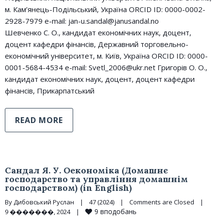
м. Кам’янець-Подільський, Україна ORCID ID: 0000-0002-
2928-7979 e-mail: jan-u.sandal@janusandal.no
Шевченко С. О., кандидат економічних наук, доцент,
доцент кафедри фінансів, Державний торговельно-
економічний університет, м. Київ, Україна ORCID ID: 0000-
0001-5684-4534 e-mail: Svetl_2006@ukr.net Григорів О. О.,
кандидат економічних наук, доцент, доцент кафедри
фінансів, Прикарпатський
READ MORE
Сандал Я. У. Оекономіка (Домашнє
господарство та управління домашнім
господарством) (in English)
By 
Дибовський Руслан
|
47 (2024)
|
Comments are Closed
|
9
вподобань
9 �������, 2024    
|