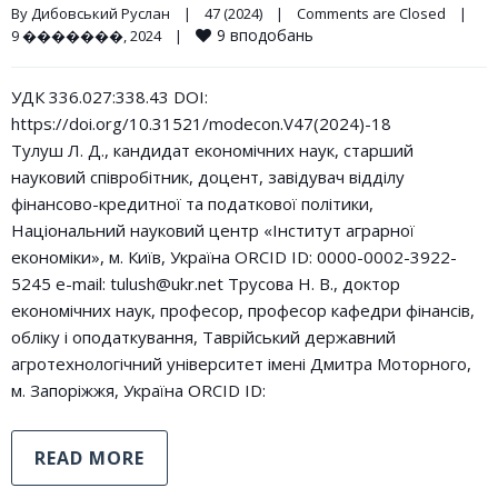
By 
Дибовський Руслан
|
47 (2024)
|
Comments are Closed
|
9
вподобань
9 �������, 2024    
|
УДК 336.027:338.43 DOI:
https://doi.org/10.31521/modecon.V47(2024)-18
Тулуш Л. Д., кандидат економічних наук, старший
науковий співробітник, доцент, завідувач відділу
фінансово-кредитної та податкової політики,
Національний науковий центр «Інститут аграрної
економіки», м. Київ, Україна ORCID ID: 0000-0002-3922-
5245 e-mail: tulush@ukr.net Трусова Н. В., доктор
економічних наук, професор, професор кафедри фінансів,
обліку і оподаткування, Таврійський державний
агротехнологічний університет імені Дмитра Моторного,
м. Запоріжжя, Україна ORCID ID:
READ MORE