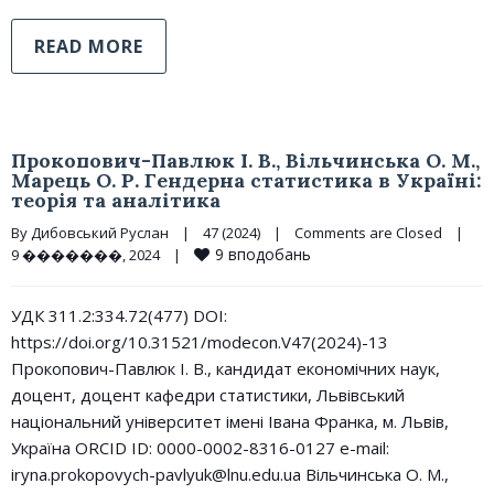
READ MORE
Прокопович-Павлюк І. В., Вільчинська О. М.,
Марець О. Р. Гендерна статистика в Україні:
теорія та аналітика
By 
Дибовський Руслан
|
47 (2024)
|
Comments are Closed
|
9
вподобань
9 �������, 2024    
|
УДК 311.2:334.72(477) DOI:
https://doi.org/10.31521/modecon.V47(2024)-13
Прокопович-Павлюк І. В., кандидат економічних наук,
доцент, доцент кафедри статистики, Львівський
національний університет імені Івана Франка, м. Львів,
Україна ORCID ID: 0000-0002-8316-0127 e-mail:
iryna.prokopovych-pavlyuk@lnu.edu.ua Вільчинська О. М.,