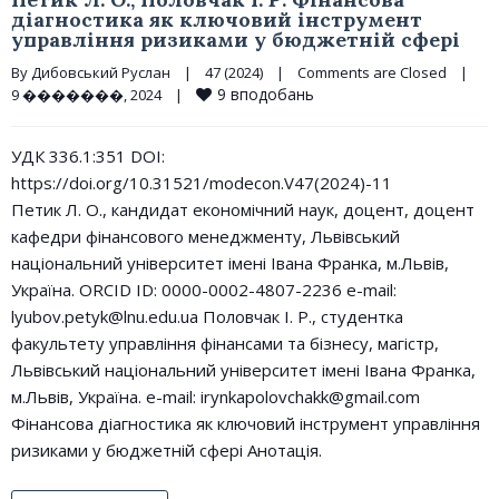
діагностика як ключовий інструмент
управління ризиками у бюджетній сфері
By 
Дибовський Руслан
|
47 (2024)
|
Comments are Closed
|
9
вподобань
9 �������, 2024    
|
УДК 336.1:351 DOI:
https://doi.org/10.31521/modecon.V47(2024)-11
Петик Л. О., кандидат економічний наук, доцент, доцент
кафедри фінансового менеджменту, Львівський
національний університет імені Івана Франка, м.Львів,
Україна. ORCID ID: 0000-0002-4807-2236 e-mail:
lyubov.petyk@lnu.edu.ua Половчак І. Р., студентка
факультету управління фінансами та бізнесу, магістр,
Львівський національний університет імені Івана Франка,
м.Львів, Україна. e-mail: irynkapolovchakk@gmail.com
Фінансова діагностика як ключовий інструмент управління
ризиками у бюджетній сфері Анотація.