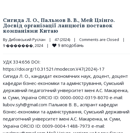
Сигида Л. О., Пальмов В. В., Мей Цзінго.
Досвід організації ланцюгів поставок
компаніями Китаю
By 
Дибовський Руслан
|
47 (2024)
|
Comments are Closed
|
9
вподобань
9 �������, 2024    
|
УДК 334:656 DOI:
https://doi.org/10.31521/modecon.V47(2024)-17
Сигида Л. О., кандидат економічних наук, доцент, доцент
кафедри бізнес-економіки та адміністрування, Сумський
державний педагогічний університет імені А.С. Макаренка,
м. Суми, Україна ORCID ID: 0000-0002-0319-8070 e-mail:
liubov.syh@gmail.com Пальмов В. В., аспірант кафедри
бізнес-економіки та адміністрування, Сумський державний
педагогічний університет імені А.С. Макаренка, м. Суми,
Україна ORCID ID: 0009-0004-1488-7973 e-mail: