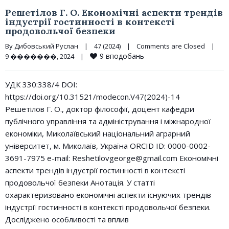
Решетілов Г. О. Економічні аспекти трендів
індустрії гостинності в контексті
продовольчої безпеки
By 
Дибовський Руслан
|
47 (2024)
|
Comments are Closed
|
9
вподобань
9 �������, 2024    
|
УДК 330:338/4 DOI:
https://doi.org/10.31521/modecon.V47(2024)-14
Решетілов Г. О., доктор філософії, доцент кафедри
публічного управління та адміністрування і міжнародної
економіки, Миколаївський національний аграрний
університет, м. Миколаїв, Україна ORCID ID: 0000-0002-
3691-7975 e-mail: Reshetilovgeorge@gmail.com Економічні
аспекти трендів індустрії гостинності в контексті
продовольчої безпеки Анотація. У статті
охарактеризовано економічні аспекти існуючих трендів
індустрії гостинності в контексті продовольчої безпеки.
Досліджено особливості та вплив