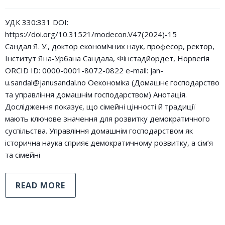
УДК 330:331 DOI:
https://doi.org/10.31521/modecon.V47(2024)-15
Сандал Я. У., доктор економічних наук, професор, ректор,
Інститут Яна-Урбана Сандала, Фінстадйордет, Норвегія
ORCID ID: 0000-0001-8072-0822 e-mail: jan-
u.sandal@janusandal.no Оекономіка (Домашнє господарство
та управління домашнім господарством) Анотація.
Дослідження показує, що сімейні цінності й традиції
мають ключове значення для розвитку демократичного
суспільства. Управління домашнім господарством як
історична наука сприяє демократичному розвитку, а сім’я
та сімейні
READ MORE