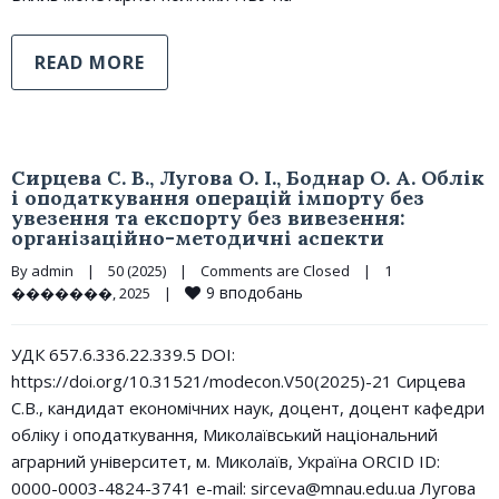
READ MORE
Сирцева С. В., Лугова О. І., Боднар О. А. Облік
і оподаткування операцій імпорту без
увезення та експорту без вивезення:
організаційно-методичні аспекти
By 
admin
|
50 (2025)
|
Comments are Closed
|
1 
9
вподобань
�������, 2025    
|
УДК 657.6.336.22.339.5 DOI:
https://doi.org/10.31521/modecon.V50(2025)-21 Сирцева
С.В., кандидат економічних наук, доцент, доцент кафедри
обліку і оподаткування, Миколаївський національний
аграрний університет, м. Миколаїв, Україна ORCID ID:
0000-0003-4824-3741 e-mail: sirceva@mnau.edu.ua Лугова