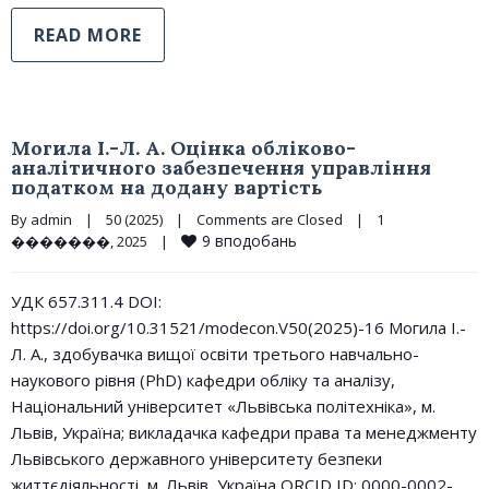
READ MORE
Могила І.-Л. А. Oцінка обліково-
аналітичного забезпечення управління
податком на додану вартість
By 
admin
|
50 (2025)
|
Comments are Closed
|
1 
9
вподобань
�������, 2025    
|
УДК 657.311.4 DOI:
https://doi.org/10.31521/modecon.V50(2025)-16 Могила І.-
Л. А., здобувачка вищої освіти третього навчально-
наукового рівня (PhD) кафедри обліку та аналізу,
Національний університет «Львівська політехніка», м.
Львів, Україна; викладачка кафедри права та менеджменту
Львівського державного університету безпеки
життєдіяльності, м. Львів, Україна ORCID ID: 0000-0002-