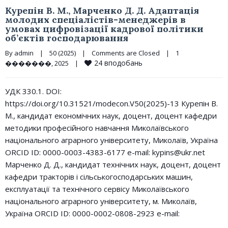
Курепін В. М., Марченко Д. Д. Адаптація
молодих спеціалістів-менеджерів в
умовах цифровізації кадрової політики
об’єктів господарювання
By 
admin
|
50 (2025)
|
Comments are Closed
|
1 
24
вподобань
�������, 2025    
|
УДК 330.1. DOI:
https://doi.org/10.31521/modecon.V50(2025)-13 Курепін В.
М., кандидат економічних наук, доцент, доцент кафедри
методики професійного навчання Миколаївського
національного аграрного університету, Миколаїв, Україна
ORCID ID: 0000-0003-4383-6177 e-mail: kypins@ukr.net
Марченко Д. Д., кандидат технічних наук, доцент, доцент
кафедри тракторів і сільськогосподарських машин,
експлуатації та технічного сервісу Миколаївського
національного аграрного університету, м. Миколаїв,
Україна ORCID ID: 0000-0002-0808-2923 e-mail: