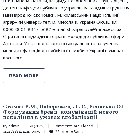
Шишпанова Наталія, кандидат економічних наук, доцент,
доцент кафедри публічного управління та адміністрування
і міжнародної економіки, Миколаївський національний
аграрний університет, м. Миколаїв, Україна ORCID ID:
0000-0001-8347-5682 e-mail: shishpanova@mnau.edu.ua
Стратегічні підходи інтеграції молоді до публічної сфери
Анотація. У статті досліджено актуальність залучення
молодих фахівців до публічної служби в Україні в умовах
воєнного
READ MORE
Стамат В.М., Побережець Г. С., Успаська О.І
Формування бренд-комунікацій нового
покоління в умовах глобалізації
By 
admin
|
50 (2025)
|
Comments are Closed
|
3 
23
вподобань
�������, 2025    
|