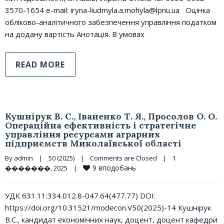
3570-1654 e-mail: iryna-liudmyla.a.mohyla@lpnu.ua Oцінка
обліково-аналітичного забезпечення управління податком
на додану вартість Анотація. В умовах
READ MORE
Кушнірук В. С., Іваненко Т. Я., Просолов О. О.
Операційна ефективність і стратегічне
управління ресурсами аграрних
підприємств Миколаївської області
By 
admin
|
50 (2025)
|
Comments are Closed
|
1 
9
вподобань
�������, 2025    
|
УДК 631.11:334.012.8-047.64(477.77) DOI:
https://doi.org/10.31521/modecon.V50(2025)-14 Кушнірук
В.С., кандидат економічних наук, доцент, доцент кафедри