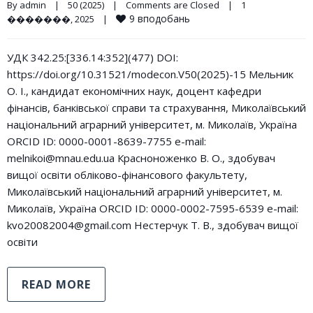
By 
admin
|
50 (2025)
|
Comments are Closed
|
1 
9
вподобань
�������, 2025    
|
УДК 342.25:[336.14:352](477) DOI:
https://doi.org/10.31521/modecon.V50(2025)-15 Мельник
О. І., кандидат економічних наук, доцент кафедри
фінансів, банківської справи та страхування, Миколаївський
національний аграрний університет, м. Миколаїв, Україна
ORCID ID: 0000-0001-8639-7755 e-mail:
melnikoi@mnau.edu.ua Красноноженко В. О., здобувач
вищої освіти обліково-фінансового факультету,
Миколаївський національний аграрний університет, м.
Миколаїв, Україна ORCID ID: 0000-0002-7595-6539 e-mail:
kvo20082004@gmail.com Нестерчук Т. В., здобувач вищої
освіти
READ MORE