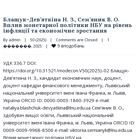
Блащук-Дев’яткіна Н. З., Сем’яник В. О.
Вплив монетарної політики НБУ на рівень
інфляції та економічне зростання
By 
admin
|
50 (2025)
|
Comments are Closed
|
1 
9
вподобань
�������, 2025    
|
УДК 336.7 DOI:
https://doi.org/10.31521/modecon.V50(2025)-02 Блащук-
Дев’яткіна Н. З., кандидат економічних наук, доцент,
доцент кафедри фінансового менеджменту, Львівський
національний університет імені Івана Франка, м. Львів,
Україна ORCID ID: 0000-0003-1860-3929 e-mail:
nataliya.blashchuk-devyatkina@lnu.edu.ua Сем’яник В. О.,
здобувач вищої освіти, Львівський національний
університет імені Івана Франка, м. Львів, Україна ORCID ID:
0009-0009-9968-8506 e-mail: viktoriia.semianyk@lnu.edu.ua
Вплив монетарної політики НБУ на