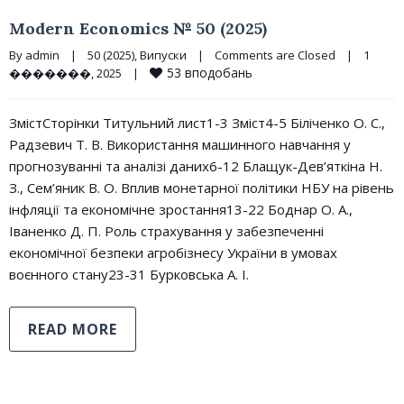
Modern Economics № 50 (2025)
By 
admin
|
50 (2025)
, 
Випуски
|
Comments are Closed
|
1 
53
вподобань
�������, 2025    
|
ЗмістСторінки Титульний лист1-3 Зміст4-5 Біліченко О. С.,
Радзевич Т. В. Використання машинного навчання у
прогнозуванні та аналізі даних6-12 Блащук-Дев’яткіна Н.
З., Сем’яник В. О. Вплив монетарної політики НБУ на рівень
інфляції та економічне зростання13-22 Боднар О. А.,
Іваненко Д. П. Роль страхування у забезпеченні
економічної безпеки агробізнесу України в умовах
воєнного стану23-31 Бурковська А. І.
READ MORE