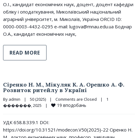
О.І., кандидат економічних наук, доцент, доцент кафедри
обліку і оподаткування, Миколаївський національний
аграрний університет, м. Миколаїв, Україна ORCID ID:
0000-0003-4432-0295 e-mail: lugova@mnau.edu.ua Боднар
О.А., кандидат економічних наук,
READ MORE
Сіренко Н. М., Мікуляк К. А. Орешко А. Ф.
Розвиток ритейлу в Україні
By 
admin
|
50 (2025)
|
Comments are Closed
|
1 
19
вподобань
�������, 2025    
|
УДК 658.8:339.1 DOI:
https://doi.org/10.31521/modecon.V50(2025)-22 Сіренко Н.
М., доктор економічних наук, професор, завідувач