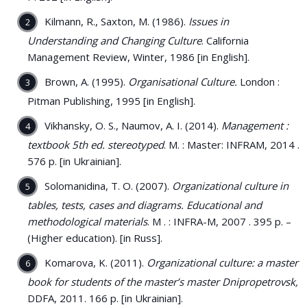
Kilmann, R., Saxton, M. (1986).
Issues in
Understanding and Changing Culture
. California
Management Review, Winter, 1986 [in English].
Brown, A. (1995).
Organisational Culture.
London :
Pitman Publishing, 1995 [in English].
Vikhansky, O. S., Naumov, A. I. (2014).
Management :
textbook 5th ed. stereotyped
. M. : Master: INFRAM, 2014 .
576 p. [in Ukrainian].
Solomanidina, T. O. (2007).
Organizational culture in
tables, tests, cases and diagrams. Educational and
methodological materials
. M . : INFRA-M, 2007 . 395 p. –
(Higher education). [in Russ].
Komarova, K. (2011).
Organizational culture: a master
book for students of the master’s master Dnipropetrovsk,
DDFA, 2011. 166 p. [in Ukrainian].