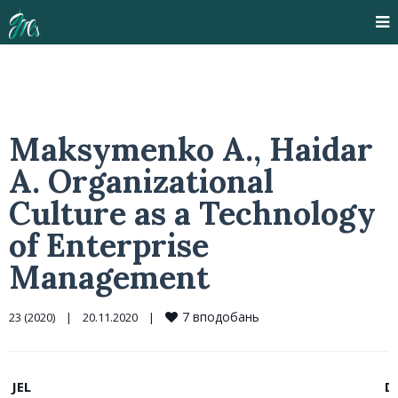
Maksymenko A., Haidar
A. Organizational
Culture as a Technology
of Enterprise
Management
7
вподобань
23 (2020)
|
20.11.2020    
|
JEL
D