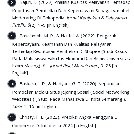
Bajuri, D. (2022). Analisis Kualitas Pelayanan Terhadap
Keputusan Pembelian Dan Kepercayaan Sebagai Variabel
Moderating Di Tokopedia.
Jurnal Kebijakan & Pelayanan
Publik
,
8
(2), 1–9 [in English].
Basalamah, M. R., & Naufal, A. (2022). Pengaruh
Kepercayaan, Keamanan Dan Kualitas Pelayanan
Terhadap Keputusan Pembelian Di Shopee (Studi Kasus
Pada Mahasiswa Fakultas Ekonomi Dan Bisnis Universitas
Islam Malang).
E – Jurnal Riset Manajemen
, 9–26 [in
English].
Baskara, I. P., & Hariyadi, G. T. (2020). Keputusan
Pembelian Melalui Situs Jejaring Sosial ( Social Networking
Websites ) ( Studi Pada Mahasiswa Di Kota Semarang ).
Core
, 1–15 [in English].
Christy, F. E. (2022). Prediksi Angka Pengguna E-
Commerce Di Indonesia 2024 [in English].