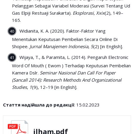
Pelanggan Sebagai Variabel Moderasi (Survei Tentang Ud
Gas Elpiji Restuaji Surakarta).
Eksplorasi
,
Xxix
(2), 149–
165.
Widianita, K. A. (2020). Faktor-Faktor Yang
Menentukan Keputusan Pembelian Secara Online Di
Shopee.
Jurnal Manajemen Indonesia
,
5
(2) [in English].
Wijaya, T., & Paramita, L. (2014). Pengaruh Electronic
Word Of Mouth ( Ewom ) Terhadap Keputusan Pembelian
Kamera Dslr.
Seminar Nasional Dan Call For Paper
(Sancall 2014): Research Methods And Organizational
Studies
,
1
(9), 12–19 [in English].
Стаття надійшла до редакції
: 15.02.2023
ilham.pdf