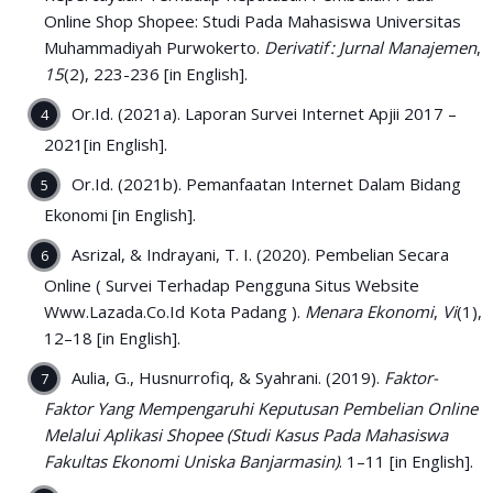
Online Shop Shopee: Studi Pada Mahasiswa Universitas
Muhammadiyah Purwokerto.
Derivatif : Jurnal Manajemen
,
15
(2), 223-236 [in English].
Or.Id. (2021a). Laporan Survei Internet Apjii 2017 –
2021[in English].
Or.Id. (2021b). Pemanfaatan Internet Dalam Bidang
Ekonomi [in English].
Asrizal, & Indrayani, T. I. (2020). Pembelian Secara
Online ( Survei Terhadap Pengguna Situs Website
Www.Lazada.Co.Id Kota Padang ).
Menara Ekonomi
,
Vi
(1),
12–18 [in English].
Aulia, G., Husnurrofiq, & Syahrani. (2019).
Faktor-
Faktor Yang Mempengaruhi Keputusan Pembelian Online
Melalui Aplikasi Shopee (Studi Kasus Pada Mahasiswa
Fakultas Ekonomi Uniska Banjarmasin)
. 1–11 [in English].