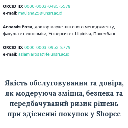
ORCID ID:
0000-0003-0485-5578
e-mail:
maulana25@unsri.ac.id
Асламія Роза,
доктор маркетингового менеджменту,
факультет економіки, Університет Шрівіяя, Палембанг
ORCID ID:
0000-0003-0952-8779
e-mail:
aslamiarosa@fe.unsri.ac.id
Якість обслуговування та довіра,
як модеруюча змінна, безпека та
передбачуваний ризик рішень
при здісненні покупок у Shopee