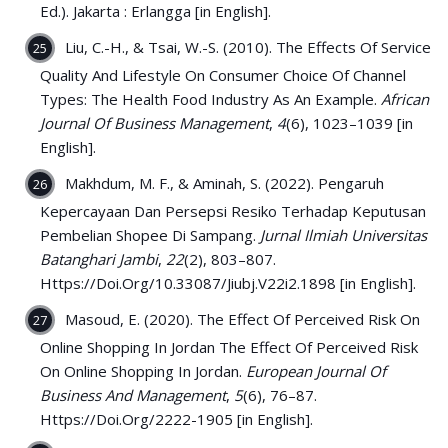
Ed.). Jakarta : Erlangga [in English].
Liu, C.-H., & Tsai, W.-S. (2010). The Effects Of Service
Quality And Lifestyle On Consumer Choice Of Channel
Types: The Health Food Industry As An Example.
African
Journal Of Business Management
,
4
(6), 1023–1039 [in
English].
Makhdum, M. F., & Aminah, S. (2022). Pengaruh
Kepercayaan Dan Persepsi Resiko Terhadap Keputusan
Pembelian Shopee Di Sampang.
Jurnal Ilmiah Universitas
Batanghari Jambi
,
22
(2), 803–807.
Https://Doi.Org/10.33087/Jiubj.V22i2.1898 [in English].
Masoud, E. (2020). The Effect Of Perceived Risk On
Online Shopping In Jordan The Effect Of Perceived Risk
On Online Shopping In Jordan.
European Journal Of
Business And Management
,
5
(6), 76–87.
Https://Doi.Org/2222-1905 [in English].