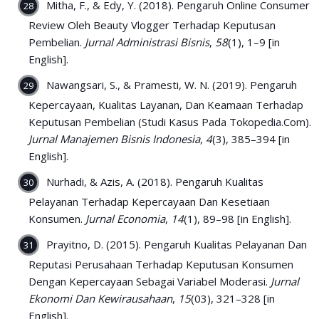
Mitha, F., & Edy, Y. (2018). Pengaruh Online Consumer
Review Oleh Beauty Vlogger Terhadap Keputusan
Pembelian.
Jurnal Administrasi Bisnis
,
58
(1), 1–9 [in
English].
Nawangsari, S., & Pramesti, W. N. (2019). Pengaruh
Kepercayaan, Kualitas Layanan, Dan Keamaan Terhadap
Keputusan Pembelian (Studi Kasus Pada Tokopedia.Com).
Jurnal Manajemen Bisnis Indonesia
,
4
(3), 385–394 [in
English].
Nurhadi, & Azis, A. (2018). Pengaruh Kualitas
Pelayanan Terhadap Kepercayaan Dan Kesetiaan
Konsumen.
Jurnal Economia
,
14
(1), 89–98 [in English].
Prayitno, D. (2015). Pengaruh Kualitas Pelayanan Dan
Reputasi Perusahaan Terhadap Keputusan Konsumen
Dengan Kepercayaan Sebagai Variabel Moderasi.
Jurnal
Ekonomi Dan Kewirausahaan
,
15
(03), 321–328 [in
English].