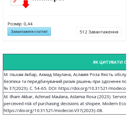
Розмір:
0,44
Завантажити статтю!
512
Завантаження
ЯК ЦИТУВАТИ С
М. Ільхам Акбар, Ахмад Маулана, Асламія Роза Якість обслуг
безпека та передбачуваний ризик рішень при здісненні покуп
№ 37(2023). С. 54-65. DOI: https://doi.org/10.31521/modecon
M. Ilham Akbar, Achmad Maulana, Aslamia Rosa (2023). Service qu
perceived risk of purchasing decisions at shopee. Modern Econ
https://doi.org/10.31521/modecon.V37(2023)-08.