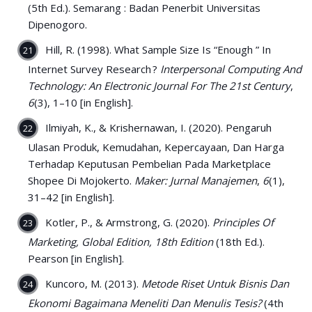
(5th Ed.). Semarang : Badan Penerbit Universitas
Dipenogoro.
Hill, R. (1998). What Sample Size Is “Enough ” In
Internet Survey Research ?
Interpersonal Computing And
Technology: An Electronic Journal For The 21st Century
,
6
(3), 1–10 [in English].
Ilmiyah, K., & Krishernawan, I. (2020). Pengaruh
Ulasan Produk, Kemudahan, Kepercayaan, Dan Harga
Terhadap Keputusan Pembelian Pada Marketplace
Shopee Di Mojokerto.
Maker: Jurnal Manajemen
,
6
(1),
31–42 [in English].
Kotler, P., & Armstrong, G. (2020).
Principles Of
Marketing, Global Edition, 18th Edition
(18th Ed.).
Pearson [in English].
Kuncoro, M. (2013).
Metode Riset Untuk Bisnis Dan
Ekonomi Bagaimana Meneliti Dan Menulis Tesis?
(4th