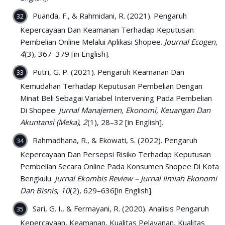
Puanda, F., & Rahmidani, R. (2021). Pengaruh
Kepercayaan Dan Keamanan Terhadap Keputusan
Pembelian Online Melalui Aplikasi Shopee.
Journal Ecogen
,
4
(3), 367–379 [in English].
Putri, G. P. (2021). Pengaruh Keamanan Dan
Kemudahan Terhadap Keputusan Pembelian Dengan
Minat Beli Sebagai Variabel Intervening Pada Pembelian
Di Shopee.
Jurnal Manajemen, Ekonomi, Keuangan Dan
Akuntansi (Meka)
,
2
(1), 28–32 [in English].
Rahmadhana, R., & Ekowati, S. (2022). Pengaruh
Kepercayaan Dan Persepsi Risiko Terhadap Keputusan
Pembelian Secara Online Pada Konsumen Shopee Di Kota
Bengkulu.
Jurnal Ekombis Review – Jurnal Ilmiah Ekonomi
Dan Bisnis
,
10
(2), 629–636[in English].
Sari, G. I., & Fermayani, R. (2020). Analisis Pengaruh
Kepercayaan, Keamanan, Kualitas Pelayanan, Kualitas