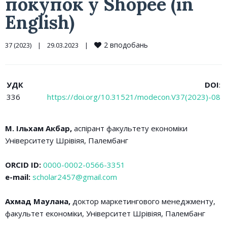
покупок у Shopee (in
English)
2
вподобань
37 (2023)
|
29.03.2023    
|
УДК
DOI
:
336
https://doi.org/10.31521/modecon.V37(2023)-08
М. Ільхам Акбар,
аспірант факультету економіки
Університету Шрівіяя, Палембанг
ORCID ID:
0000-0002-0566-3351
e-mail:
scholar2457@gmail.com
Ахмад Маулана,
доктор маркетингового менеджменту,
факультет економіки, Університет Шрівіяя, Палембанг