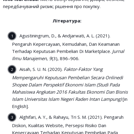
передбачуваний ризик; рішення про покупку.
Література:
Agustiningrum, D., & Andjarwati, A. L. (2021).
Pengaruh Kepercayaan, Kemudahan, Dan Keamanan
Terhadap Keputusan Pembelian Di Marketplace.
Jurnal
Ilmu Manajemen
,
9
(3), 896–906.
Aisah, S. U. N. (2020).
Faktor-Faktor Yang
Mempengaruhi Keputusan Pembelian Secara Onlinedi
Shopee Dalam Perspektif Ekonomi Islam (Studi Pada
Mahasiswa Angkatan 2016 Fakultas Ekonomi Dan Bisnis
Islam Universitas Islam Negeri Raden Intan Lampung)
[in
English].
Alghifari, A. Y., & Rahayu, Tri S. M. (2021). Pengaruh
Diskon, Kualitas Website, Persepsi Risiko Dan
Kepercayaan Terhadap Keputusan Pembelian Pada