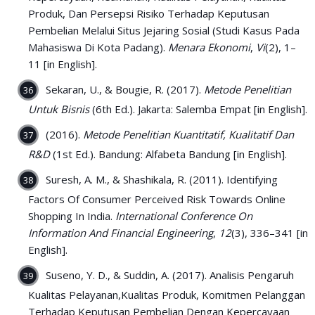
Produk, Dan Persepsi Risiko Terhadap Keputusan
Pembelian Melalui Situs Jejaring Sosial (Studi Kasus Pada
Mahasiswa Di Kota Padang).
Menara Ekonomi
,
Vi
(2), 1–
11 [in English].
Sekaran, U., & Bougie, R. (2017).
Metode Penelitian
Untuk Bisnis
(6th Ed.). Jakarta: Salemba Empat [in English].
(2016).
Metode Penelitian Kuantitatif, Kualitatif Dan
R&D
(1st Ed.). Bandung: Alfabeta Bandung [in English].
Suresh, A. M., & Shashikala, R. (2011). Identifying
Factors Of Consumer Perceived Risk Towards Online
Shopping In India.
International Conference On
Information And Financial Engineering
,
12
(3), 336–341 [in
English].
Suseno, Y. D., & Suddin, A. (2017). Analisis Pengaruh
Kualitas Pelayanan,Kualitas Produk, Komitmen Pelanggan
Terhadap Keputusan Pembelian Dengan Kepercayaan