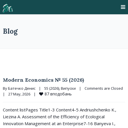
Blog
Modern Economics № 55 (2026)
By 
Батечко Денис
|
55 (2026)
, 
Випуски
|
Comments are Closed
87
вподобань
|
27 May, 2026    
|
Content listPages Title1-3 Content4-5 Andriushchenko K.,
Liezina A. Assessment of the Efficiency of Ecological
Innovation Management at an Enterprise7-16 Banyeva I.,