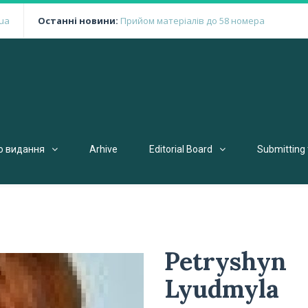
ua
Останні новини:
Прийом матеріалів до 58 номера
о видання
Arhive
Editorial Board
Submitting 
Petryshyn
Lyudmyla