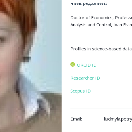
член редколегії
Doctor of Economics, Professo
Analysis and Control, Ivan Fran
ORCID ID
Researcher ID
Scopus ID
Email:
liudmyla.petr