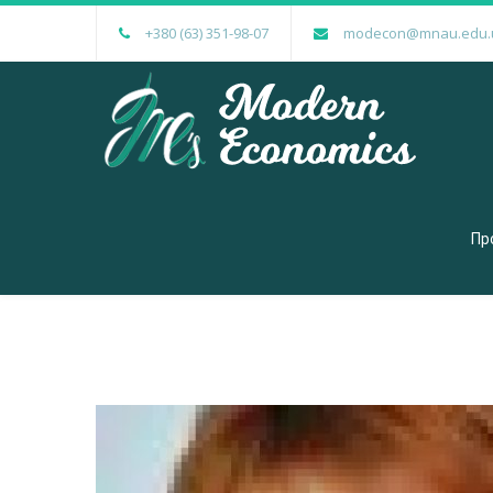
+380 (63) 351-98-07
modecon@mnau.edu.
Пр