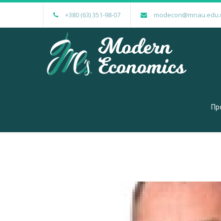
+380 (63) 351-98-07
modecon@mnau.edu.
Пр