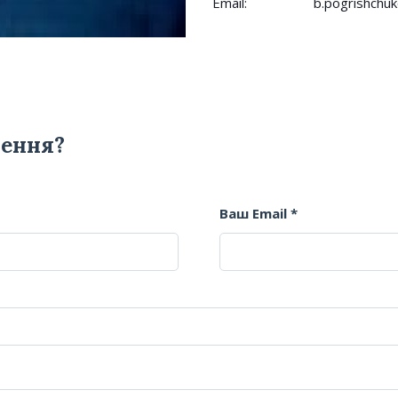
Email:
b.pogrishchu
лення?
Ваш Email *