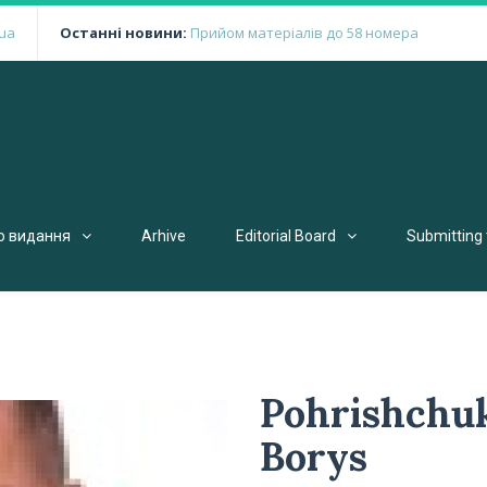
ua
Останні новини:
Прийом матеріалів до 58 номера
о видання
Arhive
Editorial Board
Submitting 
Pohrishchu
Borys