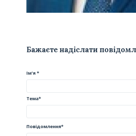
Бажаєте надіслати повідом
Ім'я *
Тема*
Повідомлення*