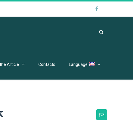
the Article
Contacts
Language:
k